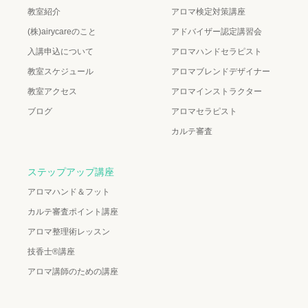
教室紹介
アロマ検定対策講座
(株)airycareのこと
アドバイザー認定講習会
入講申込について
アロマハンドセラピスト
教室スケジュール
アロマブレンドデザイナー
教室アクセス
アロマインストラクター
ブログ
アロマセラピスト
カルテ審査
ステップアップ講座
アロマハンド＆フット
カルテ審査ポイント講座
アロマ整理術レッスン
技香士®講座
アロマ講師のための講座