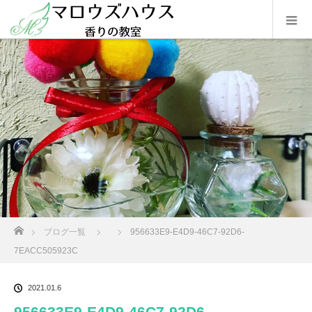
ホーム
ブログ一覧
956633E9-E4D9-46C7-92D6-
7EACC505923C
2021.01.6
956633E9-E4D9-46C7-92D6-