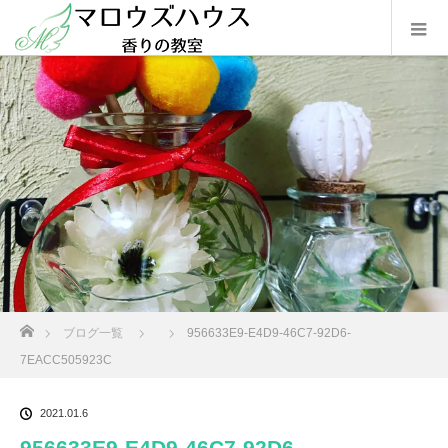
ホーム
ブログ一覧
956633E9-E4D9-46C7-92D6-
7EACC505923C
2021.01.6
956633E9-E4D9-46C7-92D6-